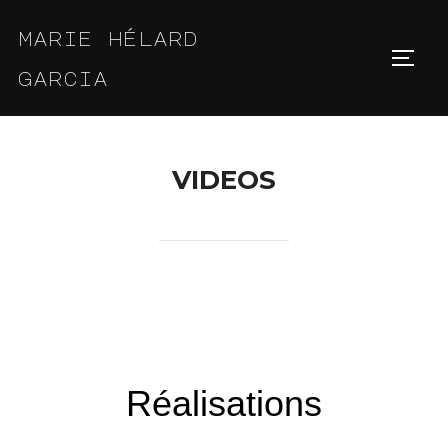
Skip
marie hélard
to
Toggl
content
garcia
VIDEOS
Réalisations