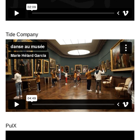
Tide Company
PulX